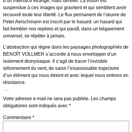
d’un interstice étrange, mais familier. La vision est
suspendue à ces images qui gravitent et qui semblent avoir
recouvré toute leur liberté. Le flux permanent de l’œuvre de
Peter Aerschmann est inscrit par le hasard: un hasard qui
fait trembler nos repères et qui paraît, dans un bégaiement
universel, se répéter à jamais.
L’abstraction qui règne dans les paysages photographiés de
BENOÎT VOLLMER s’accorde à nous envelopper d’un
isolement dionysiaque. Il s’agit de tracer l’invisible
sillonnement du vent, de saisir l’insaisissable trajectoire
d’un élément qui nous étreint et avec lequel nous entrons en
résistance.
Laisser un commentaire
Votre adresse e-mail ne sera pas publiée.
Les champs
obligatoires sont indiqués avec
*
Commentaire
*